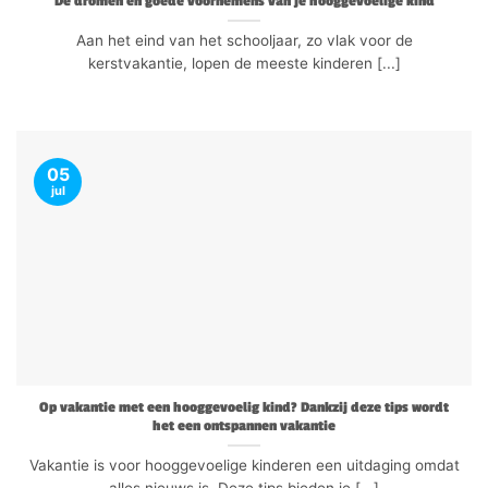
De dromen en goede voornemens van je hooggevoelige kind
Aan het eind van het schooljaar, zo vlak voor de
kerstvakantie, lopen de meeste kinderen [...]
05
jul
Op vakantie met een hooggevoelig kind? Dankzij deze tips wordt
het een ontspannen vakantie
Vakantie is voor hooggevoelige kinderen een uitdaging omdat
alles nieuws is. Deze tips bieden je [...]