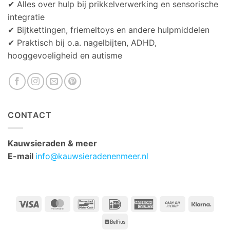
✔ Alles over hulp bij prikkelverwerking en sensorische
integratie
✔ Bijtkettingen, friemeltoys en andere hulpmiddelen
✔ Praktisch bij o.a. nagelbijten, ADHD,
hooggevoeligheid en autisme
CONTACT
Kauwsieraden & meer
E-mail
info@kauwsieradenenmeer.nl
Visa
MasterCard
Bancontact
IDeal
American
Cash
Klarn
Express
on
Belfius
Pickup