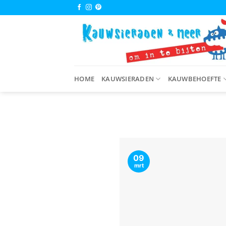
Ga
naar
inhoud
HOME
KAUWSIERADEN
KAUWBEHOEFTE
09
mrt