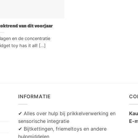
ktoktrend van dit voorjaar
lagen en de concentratie
get toy has it all! [...]
INFORMATIE
CO
✔ Alles over hulp bij prikkelverwerking en
Kau
sensorische integratie
E-m
✔ Bijtkettingen, friemeltoys en andere
hulpmiddelen