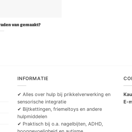
eraden van gemaakt?
INFORMATIE
CO
✔ Alles over hulp bij prikkelverwerking en
Kau
sensorische integratie
E-m
✔ Bijtkettingen, friemeltoys en andere
hulpmiddelen
✔ Praktisch bij o.a. nagelbijten, ADHD,
hooggevoeligheid en autisme