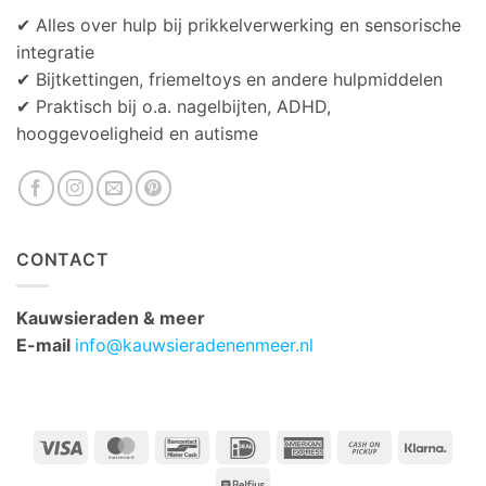
✔ Alles over hulp bij prikkelverwerking en sensorische
integratie
✔ Bijtkettingen, friemeltoys en andere hulpmiddelen
✔ Praktisch bij o.a. nagelbijten, ADHD,
hooggevoeligheid en autisme
CONTACT
Kauwsieraden & meer
E-mail
info@kauwsieradenenmeer.nl
Visa
MasterCard
Bancontact
IDeal
American
Cash
Klarn
Express
on
Belfius