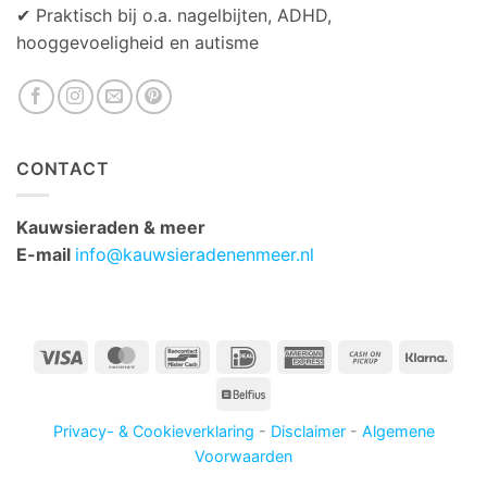
✔ Praktisch bij o.a. nagelbijten, ADHD,
hooggevoeligheid en autisme
CONTACT
Kauwsieraden & meer
E-mail
info@kauwsieradenenmeer.nl
Visa
MasterCard
Bancontact
IDeal
American
Cash
Klarn
Express
on
Belfius
Pickup
Privacy- & Cookieverklaring
-
Disclaimer
-
Algemene
Voorwaarden