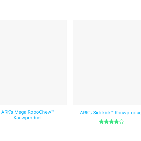
ARK’s Mega RoboChew™
ARK’s Sidekick™ Kauwproduc
Kauwproduct
Gewaardeerd
3.67
uit
5