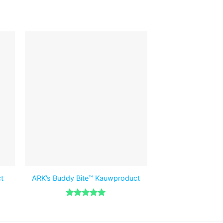
t
ARK’s Buddy Bite™ Kauwproduct
ARK’s Bat Bite
Gewaardeerd
Gewaar
5
uit 5
4
uit 5