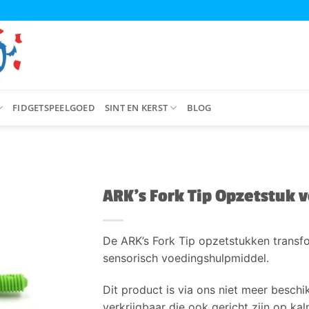
FIDGETSPEELGOED
SINT EN KERST
BLOG
ARK’s Fork Tip Opzetstuk
De ARK’s Fork Tip opzetstukken transfo
sensorisch voedingshulpmiddel.
Dit product is via ons niet meer beschik
verkrijgbaar die ook gericht zijn op ka