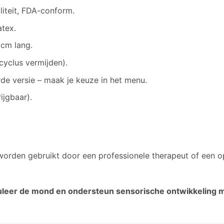
iteit, FDA-conform.
atex.
 cm lang.
yclus vermijden).
rde versie – maak je keuze in het menu.
ijgbaar).
worden gebruikt door een professionele therapeut of een op
muleer de mond en ondersteun sensorische ontwikkeling m