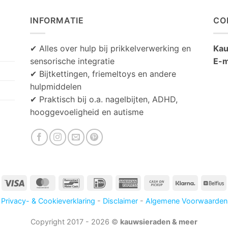
INFORMATIE
CO
✔ Alles over hulp bij prikkelverwerking en
Kau
sensorische integratie
E-m
✔ Bijtkettingen, friemeltoys en andere
hulpmiddelen
✔ Praktisch bij o.a. nagelbijten, ADHD,
hooggevoeligheid en autisme
Visa
MasterCard
Bancontact
IDeal
American
Cash
Klarna
B
Express
on
Privacy- & Cookieverklaring
-
Disclaimer
-
Algemene Voorwaarden
Pickup
Copyright 2017 - 2026 ©
kauwsieraden & meer