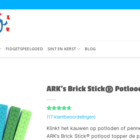
FIDGETSPEELGOED
SINT EN KERST
BLOG
ARK’s Brick Stick® Potlo
Gewaardeerd
17
(
17
klantbeoordelingen)
4.65
op 5
gebaseerd
Klinkt het kauwen op potloden of pen
op
klant
waarderingen
ARK’s Brick Stick® potlood topper de p