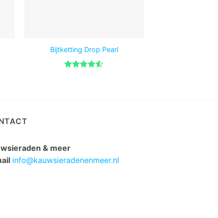
ARK’s Fairy Princ
Bijtketting Drop Pearl
Kauwpr
Gewaardeerd
4.48
uit 5
Gewaar
3.75
ui
5
NTACT
wsieraden & meer
ail
info@kauwsieradenenmeer.nl