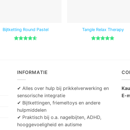
Bijtketting Round Pastel
Tangle Relax Therapy
Gewaardeerd
Gewaardeerd
4.6
uit 5
4.75
uit 5
INFORMATIE
CO
✔ Alles over hulp bij prikkelverwerking en
Kau
sensorische integratie
E-m
✔ Bijtkettingen, friemeltoys en andere
hulpmiddelen
✔ Praktisch bij o.a. nagelbijten, ADHD,
hooggevoeligheid en autisme