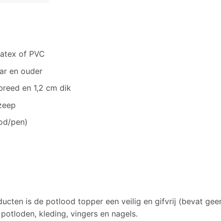
latex of PVC
ar en ouder
breed en 1,2 cm dik
zeep
od/pen)
ucten is de potlood topper een veilig en gifvrij (bevat ge
potloden, kleding, vingers en nagels.