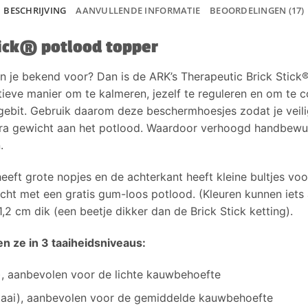
BESCHRIJVING
AANVULLENDE INFORMATIE
BEOORDELINGEN (17)
tick® potlood topper
n je bekend voor?
Dan is de ARK’s Therapeutic Brick Stick
tieve manier om te kalmeren, jezelf te reguleren en om te 
t gebit. Gebruik daarom deze beschermhoesjes zodat je veil
a gewicht aan het potlood. Waardoor verhoogd handbewus
.
eft grote nopjes en de achterkant heeft kleine bultjes voo
cht met een gratis gum-loos potlood. (
Kleuren kunnen iets
,2 cm dik (een beetje dikker dan de Brick Stick ketting).
n ze in 3 taaiheidsniveaus:
u), aanbevolen voor de lichte kauwbehoefte
 taai), aanbevolen voor de gemiddelde kauwbehoefte