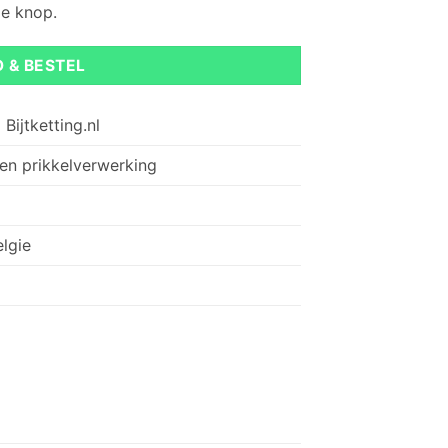
de knop.
O & BESTEL
Bijtketting.nl
 en prikkelverwerking
elgie