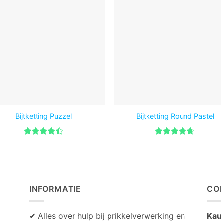
Bijtketting Puzzel
Bijtketting Round Pastel
Gewaardeerd
Gewaardeerd
4.46
uit 5
4.6
uit 5
INFORMATIE
CO
✔ Alles over hulp bij prikkelverwerking en
Kau