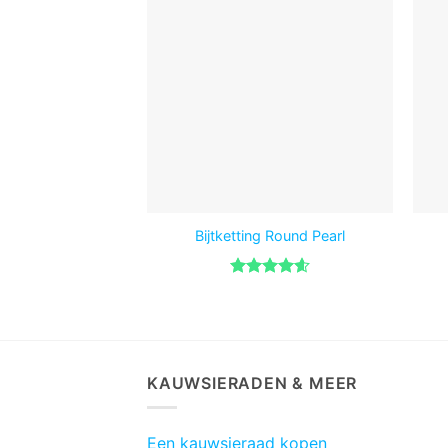
Bijtketting Round Pearl
Gewaardeerd
4.58
uit 5
KAUWSIERADEN & MEER
Een kauwsieraad kopen