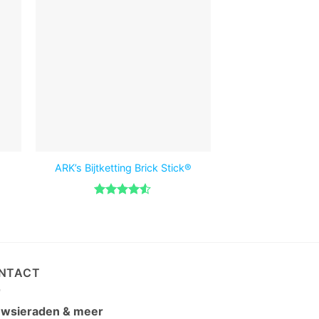
ARK’s Bijtketting Brick Stick®
Reserve Koord me
Gewaardeerd
Gewaar
4.5
uit 5
4.86
ui
NTACT
wsieraden & meer