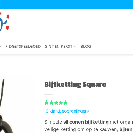
FIDGETSPEELGOED
SINT EN KERST
BLOG
Bijtketting Square
Gewaardeerd
9
(
9
klantbeoordelingen)
4.78
op 5
gebaseerd
Simpele
siliconen bijtketting
met organ
op
klant
waarderingen
veilige ketting om op te kauwen,
bijte