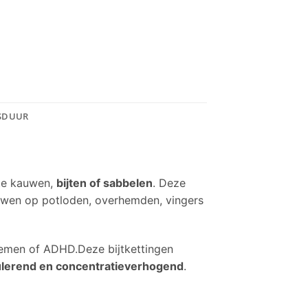
SDUUR
 te kauwen,
bijten of sabbelen
. Deze
kauwen op potloden, overhemden, vingers
blemen of ADHD.Deze bijtkettingen
lerend en concentratieverhogend
.