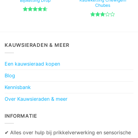
Kauwketting Chewigem
Bijtketting Drop
Chubes
Gewaardeerd
4.57
uit 5
Gewaardeerd
3
uit 5
KAUWSIERADEN & MEER
Een kauwsieraad kopen
Blog
Kennisbank
Over Kauwsieraden & meer
INFORMATIE
✔ Alles over hulp bij prikkelverwerking en sensorische