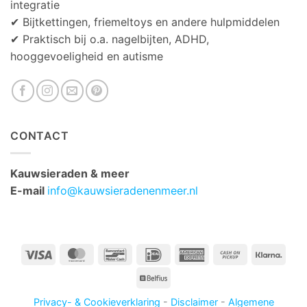
integratie
✔ Bijtkettingen, friemeltoys en andere hulpmiddelen
✔ Praktisch bij o.a. nagelbijten, ADHD,
hooggevoeligheid en autisme
CONTACT
Kauwsieraden & meer
E-mail
info@kauwsieradenenmeer.nl
Visa
MasterCard
Bancontact
IDeal
American
Cash
Klarn
Express
on
Belfius
Pickup
Privacy- & Cookieverklaring
-
Disclaimer
-
Algemene