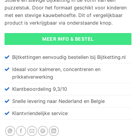
Stoere en stevige bijtketting in de vorm van een
op
klant
waarderingen
puzzelstuk. Door het formaat geschikt voor kinderen
met een stevige kauwbehoefte. Dit of vergelijkbaar
product is verkrijgbaar via onderstaande knop.
MEER INFO & BESTEL
Bijtkettingen eenvoudig bestellen bij Bijtketting.nl
Ideaal voor kalmeren, concentreren en
prikkelverwerking
Klantbeoordeling 9,3/10
Snelle levering naar Nederland en Belgie
Klantvriendelijke service