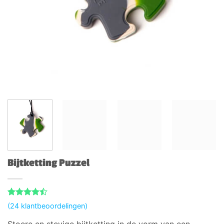
Bijtketting Puzzel
Gewaardeerd
24
(
24
klantbeoordelingen)
4.46
op 5
gebaseerd