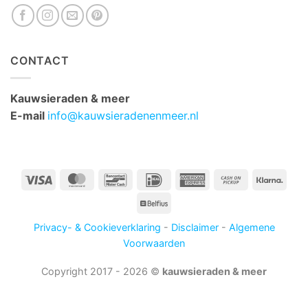
CONTACT
Kauwsieraden & meer
E-mail
info@kauwsieradenenmeer.nl
Visa
MasterCard
Bancontact
IDeal
American
Cash
Klarn
Express
on
Belfius
Pickup
Privacy- & Cookieverklaring
-
Disclaimer
-
Algemene
Voorwaarden
Copyright 2017 - 2026 ©
kauwsieraden & meer