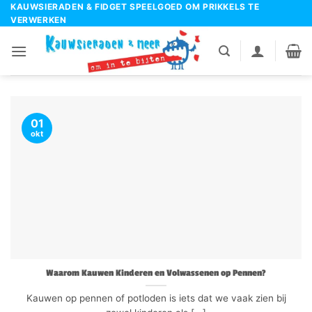
Ga
KAUWSIERADEN & FIDGET SPEELGOED OM PRIKKELS TE
VERWERKEN
naar
inhoud
01
okt
Waarom Kauwen Kinderen en Volwassenen op Pennen?
Kauwen op pennen of potloden is iets dat we vaak zien bij