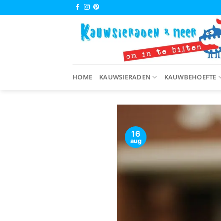
Ga
naar
inhoud
HOME
KAUWSIERADEN
KAUWBEHOEFTE
16
aug