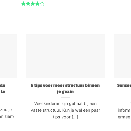
Gewaardeerd
4
uit 5
 de
5 tips voor meer structuur binnen
Sensor
 te
je gezin
Veel kinderen zijn gebaat bij een
 zou je
vaste structuur. Kun je wel een paar
inform
en zien?
tips voor [...]
ermee