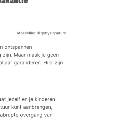
vakantie
Afbeelding:
©
gettysignature
van ontspannen
g zijn. Maar maak je geen
oljaar garanderen. Hier zijn
t jezelf en je kinderen
ctuur kunt aanbrengen,
t abrupte overgang van