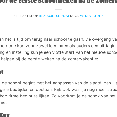
voor de Eerste Schoolweken na de Zomer
GEPLAATST OP
16 AUGUSTUS 2023
DOOR
WENDY STOLP
en het is tijd om terug naar school te gaan. De overgang 
olritme kan voor zowel leerlingen als ouders een uitdagin
ng en instelling kun je een vlotte start van het nieuwe scho
 helpen bij de eerste weken na de zomervakantie:
at
de school begint met het aanpassen van de slaaptijden. Laa
gere bedtijden en opstaan. Kijk ook waar je nog meer stru
hoolritme begint te lijken. Zo voorkom je de schok van he
tme.
 Key