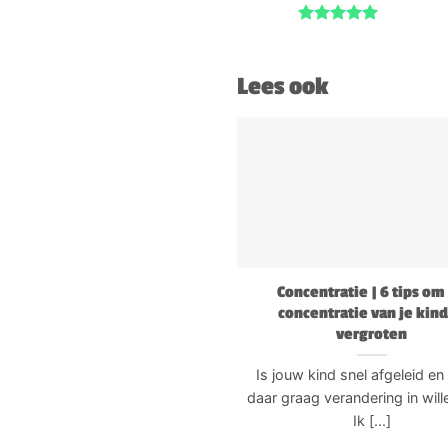
Gewaardeerd
5
uit 5
Lees ook
Concentratie | 6 tips om
concentratie van je kind
vergroten
Is jouw kind snel afgeleid en
daar graag verandering in will
Ik [...]