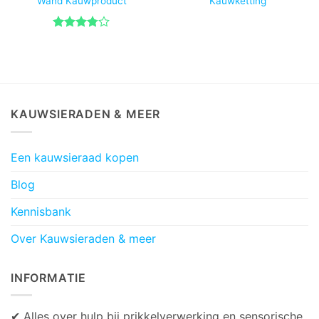
Wand Kauwproduct
Kauwketting
Gewaardeerd
3.75
uit
5
KAUWSIERADEN & MEER
Een kauwsieraad kopen
Blog
Kennisbank
Over Kauwsieraden & meer
INFORMATIE
✔ Alles over hulp bij prikkelverwerking en sensorische