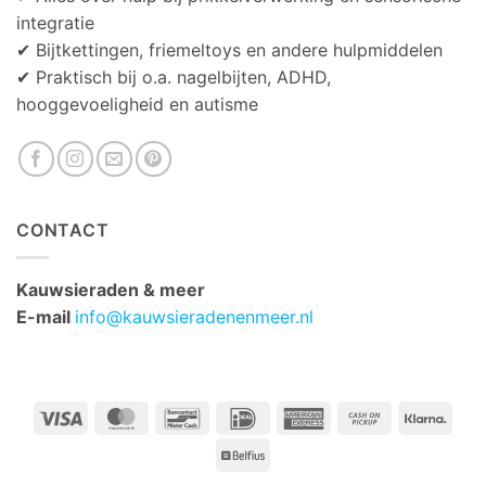
integratie
✔ Bijtkettingen, friemeltoys en andere hulpmiddelen
✔ Praktisch bij o.a. nagelbijten, ADHD,
hooggevoeligheid en autisme
CONTACT
Kauwsieraden & meer
E-mail
info@kauwsieradenenmeer.nl
Visa
MasterCard
Bancontact
IDeal
American
Cash
Klarn
Express
on
Belfius
Pickup