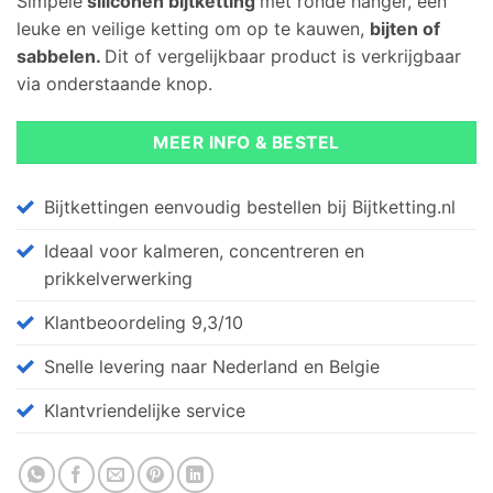
Simpele
siliconen bijtketting
met ronde hanger, een
op
klant
waarderingen
leuke en veilige ketting om op te kauwen,
bijten of
sabbelen.
Dit of vergelijkbaar product is verkrijgbaar
via onderstaande knop.
MEER INFO & BESTEL
Bijtkettingen eenvoudig bestellen bij Bijtketting.nl
Ideaal voor kalmeren, concentreren en
prikkelverwerking
Klantbeoordeling 9,3/10
Snelle levering naar Nederland en Belgie
Klantvriendelijke service