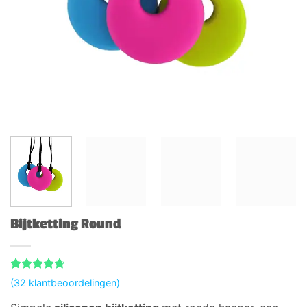
Bijtketting Round
Gewaardeerd
32
(
32
klantbeoordelingen)
4.72
op 5
gebaseerd