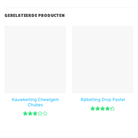
GERELATEERDE PRODUCTEN
Kauwketting Chewigem
Bijtketting Drop Pastel
Chubes
Gewaardeerd
4.29
uit 5
Gewaardeerd
3
uit 5