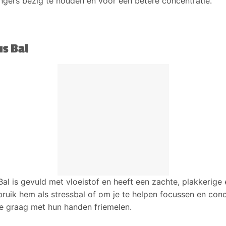
ngers bezig te houden en voor een betere concentratie.
s Bal
l is gevuld met vloeistof en heeft een zachte, plakkerige 
bruik hem als stressbal of om je te helpen focussen en con
e graag met hun handen friemelen.