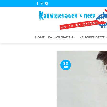
Ga
naar
inhoud
HOME
KAUWSIERADEN
KAUWBEHOEFTE
30
jun