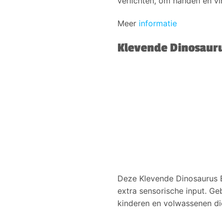
verlichten, om handen en vi
Meer
informatie
Klevende Dinosauru
Deze Klevende Dinosaurus Ba
extra sensorische input. Ge
kinderen en volwassenen di