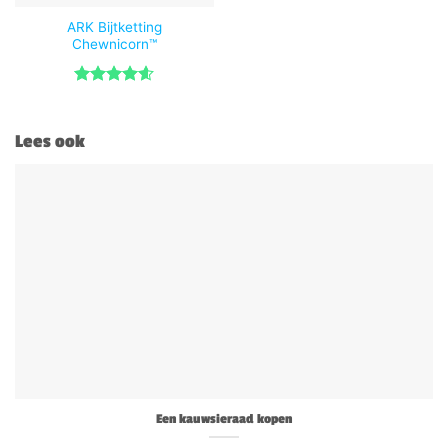
ARK Bijtketting
Chewnicorn™
Gewaardeerd
4.6
uit 5
Lees ook
Een kauwsieraad kopen