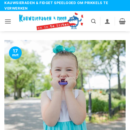
Ga
KAUWSIERADEN & FIDGET SPEELGOED OM PRIKKELS TE
VERWERKEN
naar
inhoud
17
mrt