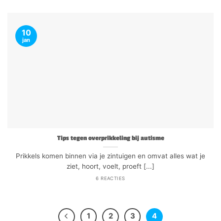
10
jan
Tips tegen overprikkeling bij autisme
Prikkels komen binnen via je zintuigen en omvat alles wat je
ziet, hoort, voelt, proeft [...]
6 REACTIES
1
2
3
4