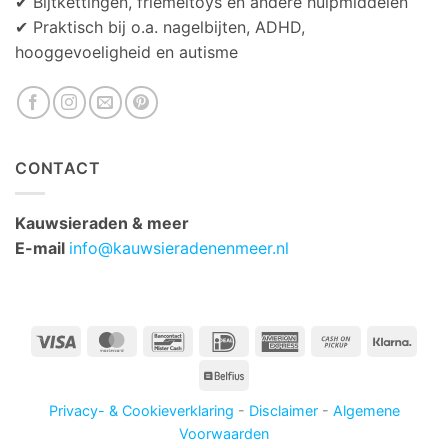
✔ Bijtkettingen, friemeltoys en andere hulpmiddelen
✔ Praktisch bij o.a. nagelbijten, ADHD,
hooggevoeligheid en autisme
CONTACT
Kauwsieraden & meer
E-mail
info@kauwsieradenenmeer.nl
Visa
MasterCard
Bancontact
IDeal
American
Cash
Klarn
Express
on
Belfius
Pickup
Privacy- & Cookieverklaring
-
Disclaimer
-
Algemene
Voorwaarden