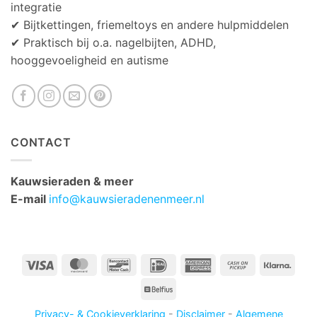
integratie
✔ Bijtkettingen, friemeltoys en andere hulpmiddelen
✔ Praktisch bij o.a. nagelbijten, ADHD,
hooggevoeligheid en autisme
CONTACT
Kauwsieraden & meer
E-mail
info@kauwsieradenenmeer.nl
Visa
MasterCard
Bancontact
IDeal
American
Cash
Klarn
Express
on
Belfius
Pickup
Privacy- & Cookieverklaring
-
Disclaimer
-
Algemene