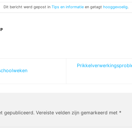
Dit bericht werd gepost in
Tips en informatie
en getagt
hooggevoelig
.
LP
Prikkelverwerkingsprobl
 schoolweken
et gepubliceerd.
Vereiste velden zijn gemarkeerd met
*