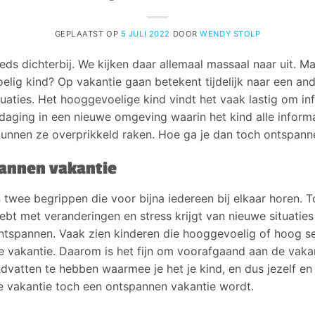
GEPLAATST OP
5 JULI 2022
DOOR
WENDY STOLP
s dichterbij. We kijken daar allemaal massaal naar uit. M
lig kind? Op vakantie gaan betekent tijdelijk naar een and
aties. Het hooggevoelige kind vindt het vaak lastig om in
uitdaging in een nieuwe omgeving waarin het kind alle info
 kunnen ze overprikkeld raken. Hoe ga je dan toch ontspann
pannen vakantie
 twee begrippen die voor bijna iedereen bij elkaar horen. T
hebt met veranderingen en stress krijgt van nieuwe situatie
ntspannen. Vaak zien kinderen die hooggevoelig of hoog sen
ie vakantie. Daarom is het fijn om voorafgaand aan de vakant
ndvatten te hebben waarmee je het je kind, en dus jezelf en
e vakantie toch een ontspannen vakantie wordt.