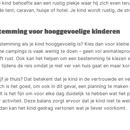
e kind behoefte aan een rustig plekje waar hij zich even te
 de tent, caravan, huisje of hotel. Je kind wordt rustig, de s
stemming voor hooggevoelige kinderen
estemming als je kind hooggevoelig is? Kies dan voor klei
ine campings is vaak weinig te doen – geen vol animatiepr
eft rust. Ook kan het helpen om een bestemming te kiezen w
s tijdens de reis omdat je niet ver van huis gaat en maar kort
ijf je thuis? Dat betekent dat je kind in de vertrouwde en ve
ch is het goed, om ook in dit geval, een planning te maken
t is het fijn om voor elke dag duidelijk te hebben wat het
tiviteit. Deze balans zorgt ervoor dat je kind niet te wein
dan kan het kind gedrag vertonen wat je liever voorkomt.