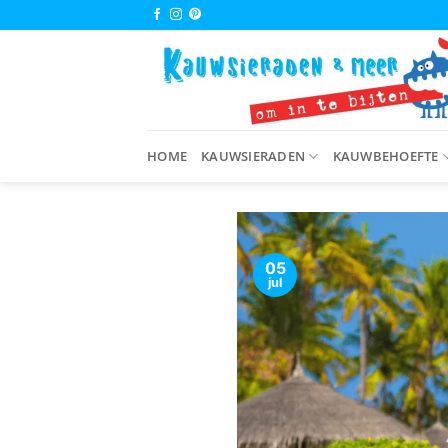
Ga
naar
inhoud
HOME
KAUWSIERADEN
KAUWBEHOEFTE
05
jul